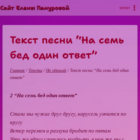
Перейти
Сайт Елены Пануровой
меню
к
содержимому
Текст песни “На семь
бед один ответ”
Главная
/
Тексты
/
Не обещай
/
Текст песни “На семь бед один
ответ”
2 “На семь бед один ответ”
Стали мы чужие друг другу, карусель умчится по
кругу
Ветер перемен и разлука бродит по пятам
Что же вдруг случилось когда-то, в чем же мы с