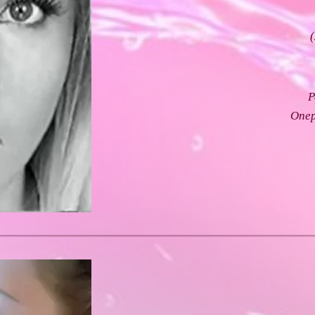
Р
Опе