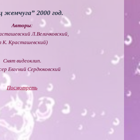
ц жемчуга” 2000 год.
Авторы
:
расташевский Л.Величковский,
л К. Красташевский)
Снят видеоклип.
ер Евгений Сердюковский
Посмотреть