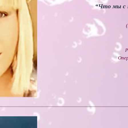
“Что мы с 
Р
Опе