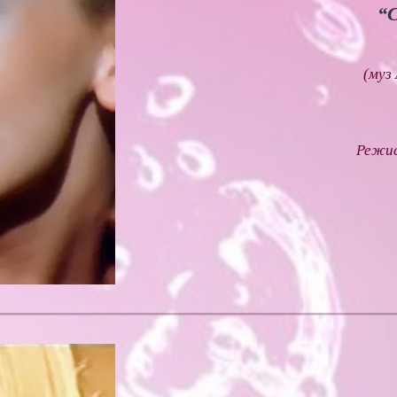
“С
(муз 
Режис