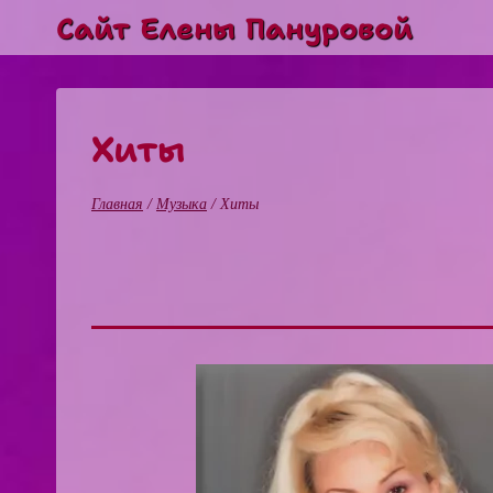
Перейти
Сайт Елены Пануровой
к
содержимому
Хиты
Главная
/
Музыка
/
Хиты