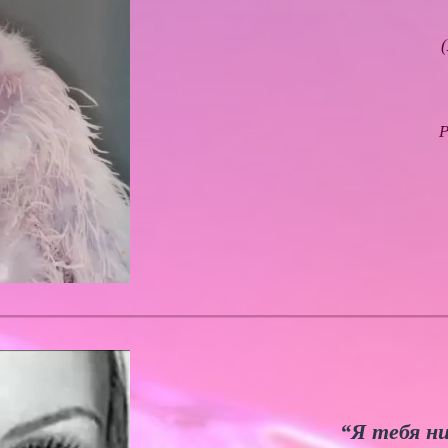
Р
“Я тебя ни