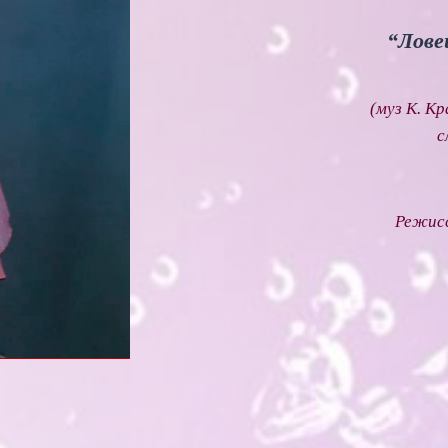
“Лове
(муз К. К
с
Режисс