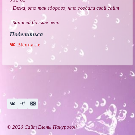
к
е
Елена, это так здорово, что создали свой сайт
с
к
в
Записей больше нет.
л
д
ю
Поделиться
р
ч
ВКонтакте
у
и
г
т
о
ь
е
э
с
т
о
о
с
т
т
м
о
е
я
т
© 2026 Сайт Елены Пануровой
н
а