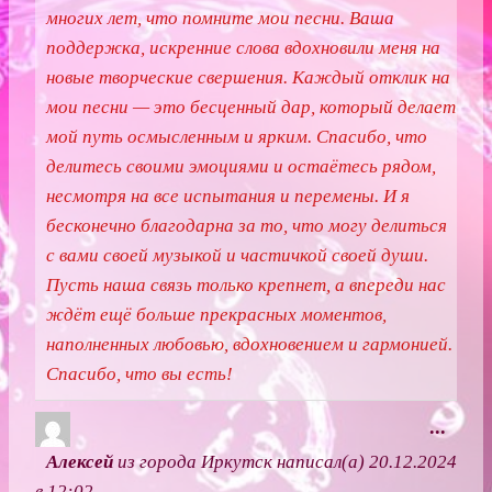
л
многих лет, что помните мои песни. Ваша
поддержка, искренние слова вдохновили меня на
ю
новые творческие свершения. Каждый отклик на
ч
мои песни — это бесценный дар, который делает
и
мой путь осмысленным и ярким. Спасибо, что
т
делитесь своими эмоциями и остаётесь рядом,
ь
несмотря на все испытания и перемены. И я
э
бесконечно благодарна за то, что могу делиться
т
с вами своей музыкой и частичкой своей души.
о
Пусть наша связь только крепнет, а впереди нас
т
ждёт ещё больше прекрасных моментов,
м
наполненных любовью, вдохновением и гармонией.
е
Спасибо, что вы есть!
т
а
П
...
б
е
Алексей
из города
Иркутск
написал(а)
20.12.2024
о
р
в
12:02