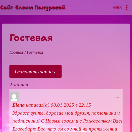
Перейти
Сайт Елены Пануровой
меню
к
содержимому
Гостевая
Главная
/
Гостевая
2 записи.
П
...
е
Elena
написал(а)
08.01.2025
в
22:15
р
Здравствуйте, дорогие мои друзья, поклонники и
е
подписчики! С Новым годом и с Рождеством Вас!
к
Благодарю Вас, что вы со мной на протяжении