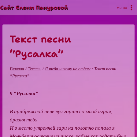
Перейти
Сайт Елены Пануровой
меню
к
содержимому
Текст песни
“Русалка”
Главная
/
Тексты
/
Я тебя никому не отдам
/
Текст песни
“Русалка”
9 “Русалка”
В прибрежной пене луч горит со мной играя,
дразня тебя
И в место утренней зари на полотно попала я
Мольберт оставив на писке, забыв как ждать был