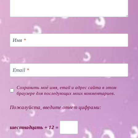
Имя
*
Email
*
Сохранить моё имя, email и адрес сайта в этом
браузере для последующих моих комментариев.
Пожалуйста, введите ответ цифрами:
шестнадцать + 12 =