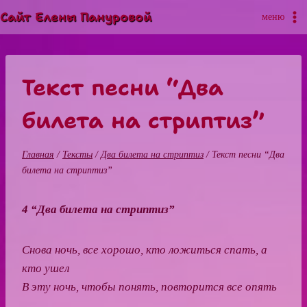
Перейти
Сайт Елены Пануровой
меню
к
содержимому
Текст песни “Два
билета на стриптиз”
Главная
/
Тексты
/
Два билета на стриптиз
/
Текст песни “Два
билета на стриптиз”
4 “Два билета на стриптиз”
Снова ночь, все хорошо, кто ложиться спать, а
кто ушел
В эту ночь, чтобы понять, повторится все опять