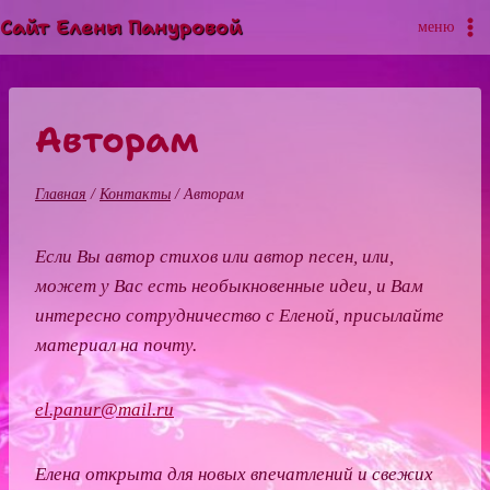
Перейти
Сайт Елены Пануровой
меню
к
содержимому
Авторам
Главная
/
Контакты
/
Авторам
Если Вы автор стихов или автор песен, или,
может у Вас есть необыкновенные идеи, и Вам
интересно сотрудничество с Еленой, присылайте
материал на почту.
el.panur@mail.ru
Елена открыта для новых впечатлений и свежих